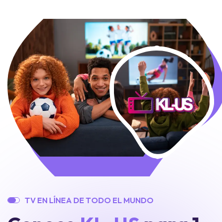
T
V
E
N
L
Í
N
E
A
D
E
T
O
D
O
E
L
M
U
N
D
O