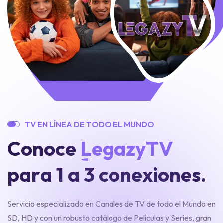
T
V
E
N
L
Í
N
E
A
D
E
T
O
D
O
E
L
M
U
N
D
O
C
o
n
o
c
e
L
e
g
a
z
y
T
V
p
a
r
a
1
a
3
c
o
n
e
x
i
o
n
e
s
.
Servicio especializado en Canales de TV de todo el Mundo en
SD, HD y con un robusto catálogo de Películas y Series, gran