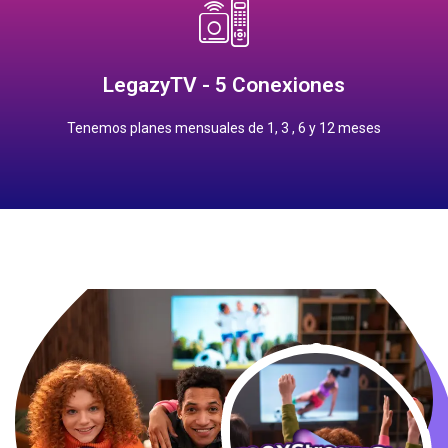
Contrata
12 meses: $2,000.00 pesos
LegazyTV - 5 Conexiones
1 meses: $250.00 pesos
Precios Planes Mensuales
Tenemos planes mensuales de 1, 3 , 6 y 12 meses