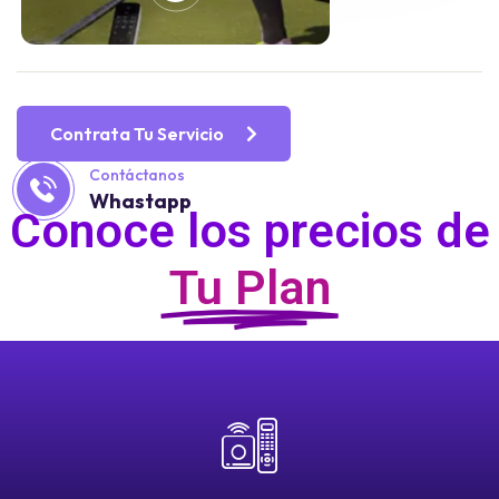
Contrata Tu Servicio
Contáctanos
Whastapp
Conoce los precios de
Tu Plan
Contrata
12 meses: $2,000.00 pesos
6 meses: $1,150.00 pesos