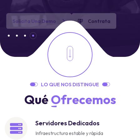
Solicita Una Demo
Contrata
L
O
Q
U
E
N
O
S
D
I
S
T
I
N
G
U
E
Q
u
é
O
f
r
e
c
e
m
o
s
Servidores Dedicados
Infraestructura estable y rápida