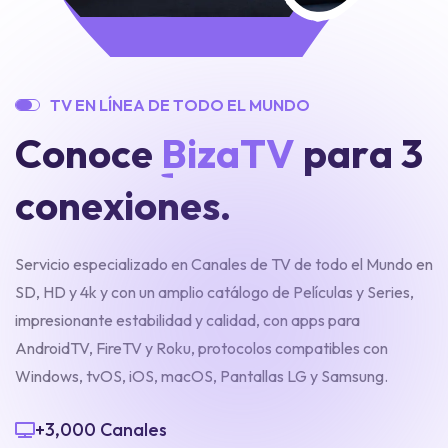
T
V
E
N
L
Í
N
E
A
D
E
T
O
D
O
E
L
M
U
N
D
O
C
o
n
o
c
e
B
i
z
a
T
V
p
a
r
a
3
c
o
n
e
x
i
o
n
e
s
.
Servicio especializado en Canales de TV de todo el Mundo en
SD, HD y 4k y con un amplio catálogo de Películas y Series,
impresionante estabilidad y calidad, con apps para
AndroidTV, FireTV y Roku, protocolos compatibles con
Windows, tvOS, iOS, macOS, Pantallas LG y Samsung.
+3,000 Canales