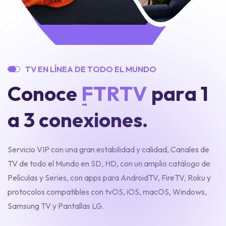
T
V
E
N
L
Í
N
E
A
D
E
T
O
D
O
E
L
M
U
N
D
O
C
o
n
o
c
e
F
T
R
T
V
p
a
r
a
1
a
3
c
o
n
e
x
i
o
n
e
s
.
Servicio VIP con una gran estabilidad y calidad, Canales de
TV de todo el Mundo en SD, HD, con un amplio catálogo de
Películas y Series, con apps para AndroidTV, FireTV, Roku y
protocolos compatibles con tvOS, iOS, macOS, Windows,
Samsung TV y Pantallas LG.