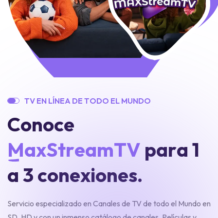
T
V
E
N
L
Í
N
E
A
D
E
T
O
D
O
E
L
M
U
N
D
O
C
o
n
o
c
e
M
a
x
S
t
r
e
a
m
T
V
p
a
r
a
1
a
3
c
o
n
e
x
i
o
n
e
s
.
Servicio especializado en Canales de TV de todo el Mundo en
SD, HD y con un inmenso catálogo de canales, Películas y