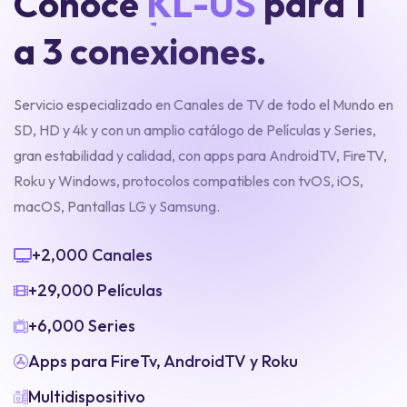
C
o
n
o
c
e
K
L
-
U
S
p
a
r
a
1
a
3
c
o
n
e
x
i
o
n
e
s
.
Servicio especializado en Canales de TV de todo el Mundo en
SD, HD y 4k y con un amplio catálogo de Películas y Series,
gran estabilidad y calidad, con apps para AndroidTV, FireTV,
Roku y Windows, protocolos compatibles con tvOS, iOS,
macOS, Pantallas LG y Samsung.
+2,000 Canales
+29,000 Películas
+6,000 Series
Apps para FireTv, AndroidTV y Roku
Multidispositivo