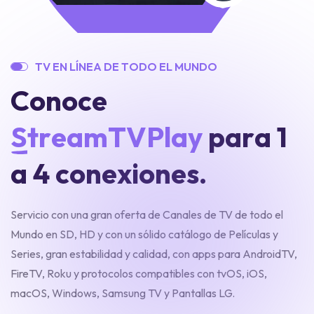
T
V
E
N
L
Í
N
E
A
D
E
T
O
D
O
E
L
M
U
N
D
O
C
o
n
o
c
e
S
t
r
e
a
m
T
V
P
l
a
y
p
a
r
a
1
a
4
c
o
n
e
x
i
o
n
e
s
.
Servicio con una gran oferta de Canales de TV de todo el
Mundo en SD, HD y con un sólido catálogo de Películas y
Series, gran estabilidad y calidad, con apps para AndroidTV,
FireTV, Roku y protocolos compatibles con tvOS, iOS,
macOS, Windows, Samsung TV y Pantallas LG.